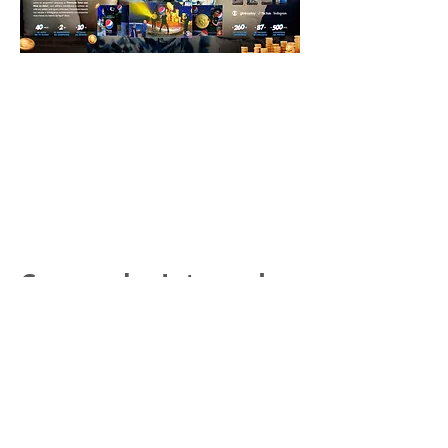
Campanha Integrada
Durante os três meses de campanha, criamos
conteúdos para reforçar cada etapa da
promoção. Com um conceito divertido, fomos da
TV para o digital, passando pelo ponto de venda.
Na fase de conversão da campanha juntamos
uma inteligência de mídia no digital com
merchans no próprio Caldeirão para engajar mais
pessoas a participarem.